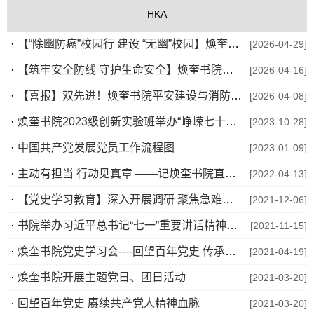
HKA
·
【“除幽防癌”校园行 建设 “无幽”校园】焕奎书院与南大一附院消化内科联合开展义诊暨党建活动
[2026-04-29]
·
【筑牢安全防线 守护生命安全】焕奎书院开展消防安全培训及应急疏散演练活动
[2026-04-16]
·
【喜报】双先进！焕奎书院平安建设与消防安全工作获学校表彰
[2026-04-08]
·
焕奎书院2023级创新实验班举办“峥嵘七十四载 筑梦伟大时代”主题团日活动
[2023-10-28]
·
中国共产党发展党员工作流程图
[2023-01-09]
·
主动有担当 行动见真章 ——记焕奎书院直属党支部青年党员尹成宇
[2022-04-13]
·
【党史学习教育】深入开展调研 聚焦急难愁盼
[2021-12-06]
·
书院举办习近平总书记“七一”重要讲话精神宣讲会 暨2021级新生入党启蒙教育
[2021-11-15]
·
焕奎书院党史学习会----回望百年党史 传承红色基因
[2021-04-19]
·
焕奎书院开展主题党日、团日活动
[2021-03-20]
·
回望百年党史 赓续共产党人精神血脉
[2021-03-20]