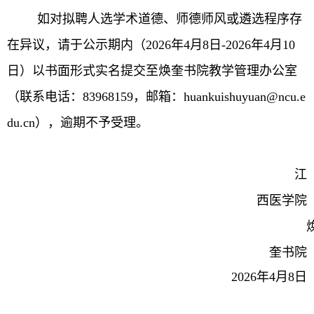
如对拟聘人选学术道德、师德师风或遴选程序存
在异议，请于公示期内（
2026
年
4
月
8
日
-2026
年
4
月
10
日）以书面形式实名提交至焕奎书院教学管理办公室
（联系电话：
83968159
，邮箱：
huankuishuyuan@ncu.e
du.cn
），逾期不予受理。
江
西医学院
奎书院
2026
年
4
月
8
日